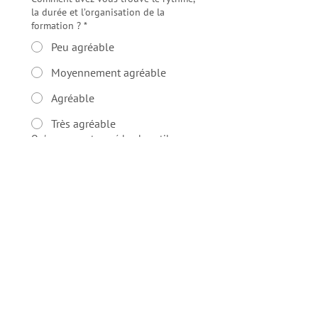
la durée et l’organisation de la
formation ?
*
Peu agréable
Moyennement agréable
Agréable
Très agréable
Qu'avez-vous trouvé le plus utile
dans cette formation ?
*
Quels sont les points qui pourraient
être améliorés ?
*
Souhaitez-vous partager un ressenti,
un message suite à cette formation ?
*